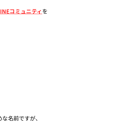
INEコミュニティ
を
めな名前ですが、