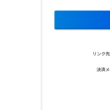
リンク先
決済メ